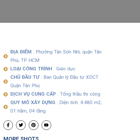
ĐỊA ĐIỂM
: Phường Tân Sơn Nhì, quận Tân
Phú, TP HCM
LOẠI CÔNG TRÌNH
: Giáo dục
CHỦ ĐẦU TƯ
: Ban Quản lý Đầu tư XDCT
Quận Tân Phú
DỊCH VỤ CUNG CẤP
: Tổng thầu thi công
QUY MÔ XÂY DỰNG
: Diện tích: 4.480 m2,
01 hầm, 04 tầng
MORE SHOTS