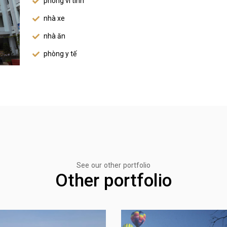
phòng vi tính
nhà xe
nhà ăn
phòng y tế
See our other portfolio
Other portfolio