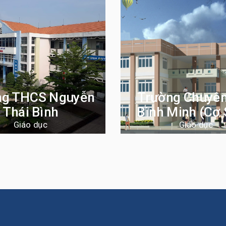
ng THCS Nguyễn
Trường Chuyên
Thái Bình
Bình Minh (cơ 
Giáo dục
Giáo dục