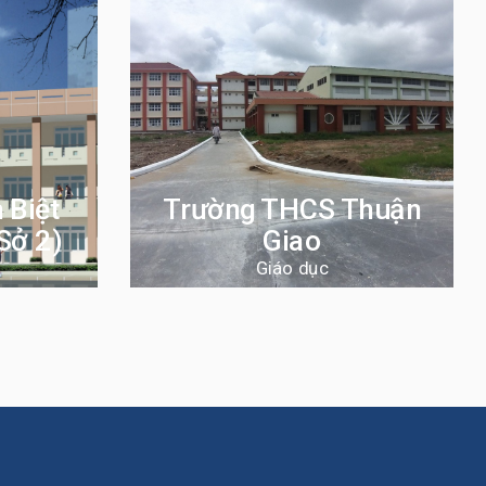
 Biệt
Trường THCS Thuận
Sở 2)
Giao
Giáo dục