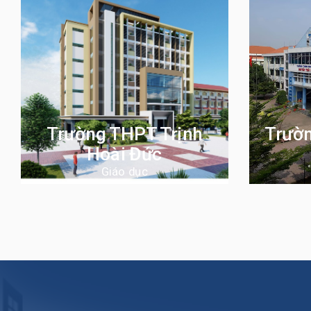
Trường THPT Trịnh
Trườ
Hoài Đức
Giáo dục