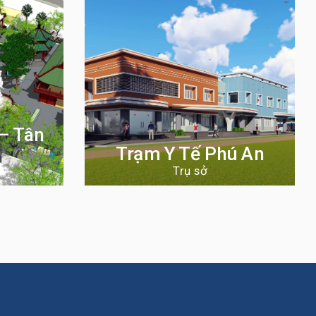
– Tân
Trạm Y Tế Phú An
Trụ sở