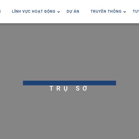
I
LĨNH VỰC HOẠT ĐỘNG
DỰ ÁN
TRUYỀN THÔNG
TU
TRỤ SỞ