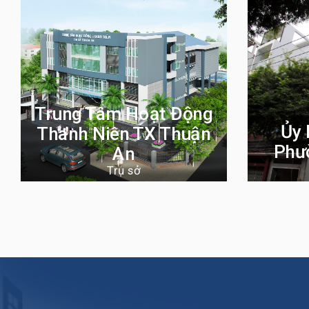
Trung Tâm Hoạt Động
Ủy 
Thanh Niên TX Thuận
Phư
An
Trụ sở