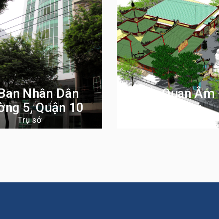
Ban Nhân Dân
Miếu Quan Âm 
ờng 5, Quận 10
Phú
Trụ sở
Trụ sở